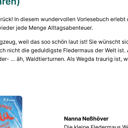
hren)
zurück! In diesem wundervollen Vorlesebuch erlebt
 wieder jede Menge Alltagsabenteuer.
ug, weil das soo schön laut ist! Sie wünscht sic
ch nicht die geduldigste Fledermaus der Welt ist
- … äh, Waldtierturnen. Als Wegda traurig ist, wir
Nanna Neßhöver
Die kleine Fledermaus 