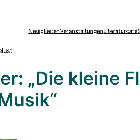
Neuigkeiten
Veranstaltungen
Literaturcafé
elust
r: „Die kleine 
Musik“