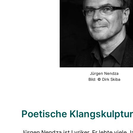
Jürgen Nendza
Bild: © Dirk Skiba
Poetische Klangskulptu
Jürgen Nendza ist Lyriker. Er lebte viele 