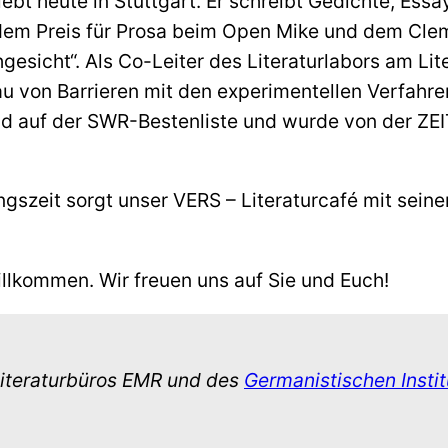
 heute in Stuttgart. Er schreibt Gedichte, Essay
dem Preis für Prosa beim Open Mike und dem Cle
esicht“. Als Co-Leiter des Literaturlabors am Lit
au von Barrieren mit den experimentellen Verfahren
d auf der SWR-Bestenliste und wurde von der ZEIT
gszeit sorgt unser VERS – Literaturcafé mit seine
willkommen. Wir freuen uns auf Sie und Euch!
iteraturbüros EMR und des
Germanistischen Inst