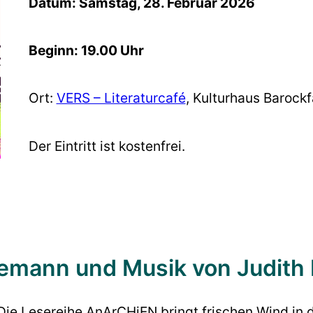
Datum: Samstag, 28. Februar 2026
Beginn: 19.00 Uhr
Ort:
VERS – Literaturcafé
, Kulturhaus Barock
Der Eintritt ist kostenfrei.
emann und Musik von Judith 
 Die Lesereihe AnArCHiEN bringt frischen Wind in d