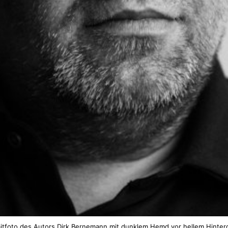
aitfoto des Autors Dirk Bernemann mit dunklem Hemd vor hellem Hinter