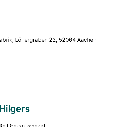
fabrik, Löhergraben 22, 52064 Aachen
Hilgers
ie Literaturszene!