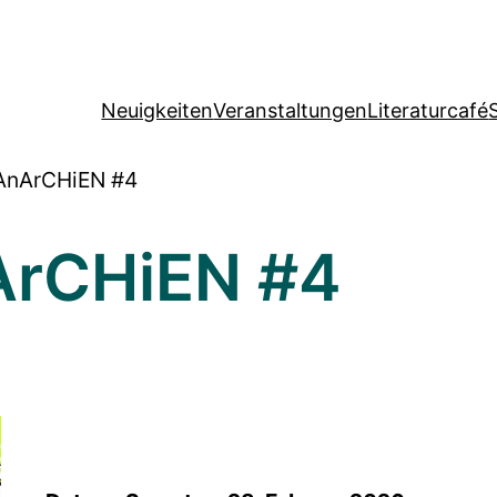
Neuigkeiten
Veranstaltungen
Literaturcafé
 AnArCHiEN #4
ArCHiEN #4