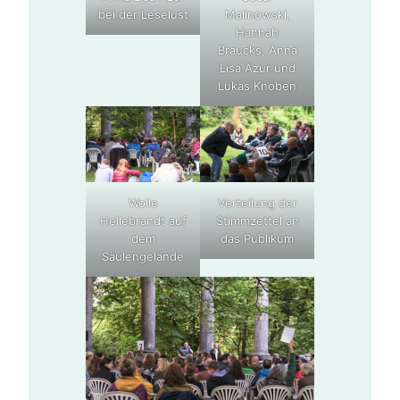
bei der Leselust
Malinowski,
Hannah
Braucks, Anna
Lisa Azur und
Lukas Knoben
Wolle
Verteilung der
Hellebrandt auf
Stimmzettel an
dem
das Publikum
Säulengelände